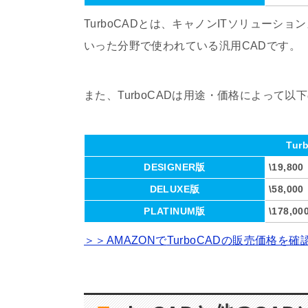
TurboCAD
とは、キャノン
IT
ソリューション
いった分野で使われている汎用
CAD
です。
また、
TurboCAD
は用途・価格によって以下
Tu
DESIGNER版
\19,8
DELUXE版
\58,0
PLATINUM版
\178,
＞＞AMAZONで
TurboCAD
の販売価格を確