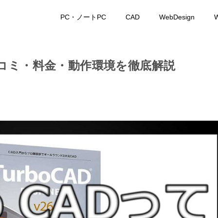
PC・ノートPC
CAD
WebDesign
W