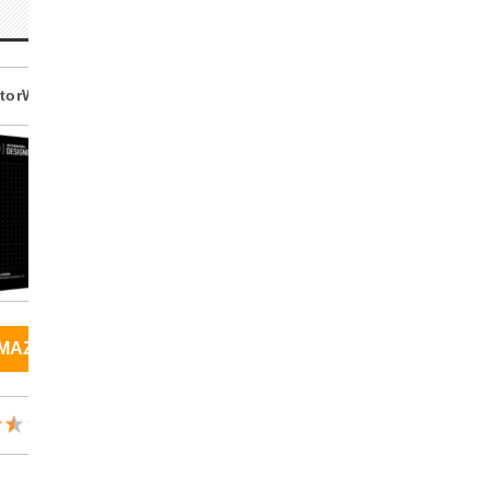
torWorks
MAZON
り