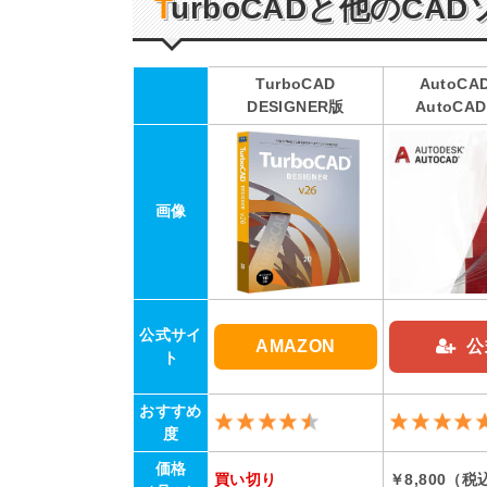
TurboCAD
と他の
CAD
TurboCAD
AutoC
DESIGNER版
AutoCAD
画像
公式サイ
AMAZON
公
ト
おすすめ
度
価格
買い切り
￥8,800（税