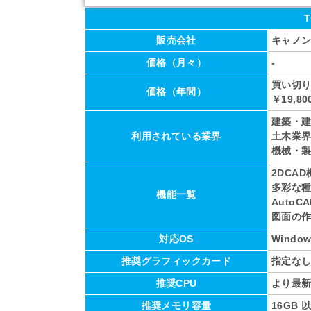
T
販売会社
キャノン
価格（月々）
-
買い切
価格（年間）
￥19,8
建築・
利用されている業界
土木業
機械・
2DCAD
多彩な
機能一覧
AutoC
図面の
対応OS
Window
推奨グラフィックカード
指定な
推奨CPU
より最新
推奨メモリ容量
16GB 