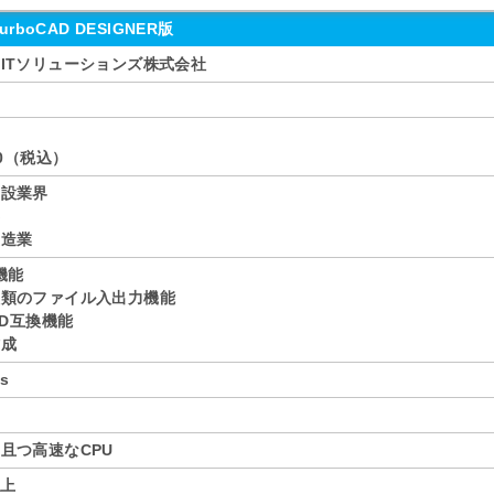
urboCAD DESIGNER版
ITソリューションズ株式会社
り
00（税込）
建設業界
界
製造業
機能
種類のファイル入出力機能
AD互換機能
作成
s
し
且つ高速なCPU
以上