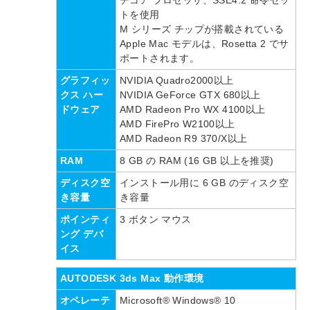
チコア プロセッサ、SSE4.2 命令セッ
トを使用
M シリーズ チップが搭載されている
Apple Mac モデルは、Rosetta 2 でサ
ポートされます。
グラフィッ
NVIDIA Quadro2000以上
クス ハー
NVIDIA GeForce GTX 680以上
ドウェア
AMD Radeon Pro WX 4100以上
AMD FirePro W2100以上
AMD Radeon R9 370/X以上
RAM
8 GB の RAM (16 GB 以上を推奨)
ディスク空
インストール用に 6 GB のディスク空
き容量
き容量
ポインティ
3 ボタン マウス
ング デバ
イス
AUTODESK 3ds Max 動作環境
オペレーテ
Microsoft® Windows® 10