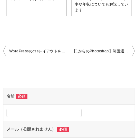
事や年収についても解説してい
ます
投
WordPressのcssレイアウトを自由自在にするFlexboxの使い方徹底解説｜配布用PDFあり
【1からのPhotoshop】範囲選択が難しいオブジェクトの塗りつぶしを綺麗に行う方法
稿
ナ
コメントを残す
ビ
ゲ
名前
必須
ー
シ
ョ
ン
メール（公開されません）
必須