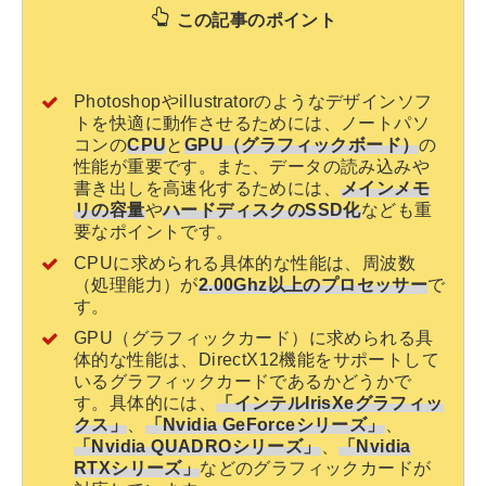
この記事のポイント
Photoshopやillustratorのようなデザインソフ
トを快適に動作させるためには、ノートパソ
コンの
CPU
と
GPU（グラフィックボード）
の
性能が重要です。また、データの読み込みや
書き出しを高速化するためには、
メインメモ
リの容量
や
ハードディスクのSSD化
なども重
要なポイントです。
CPUに求められる具体的な性能は、周波数
（処理能力）が
2.00Ghz以上のプロセッサー
で
す。
GPU（グラフィックカード）に求められる具
体的な性能は、DirectX12機能をサポートして
いるグラフィックカードであるかどうかで
す。具体的には、
「インテルIrisXeグラフィッ
クス」
、
「Nvidia GeForceシリーズ」
、
「Nvidia QUADROシリーズ」
、
「Nvidia
RTXシリーズ」
などのグラフィックカードが