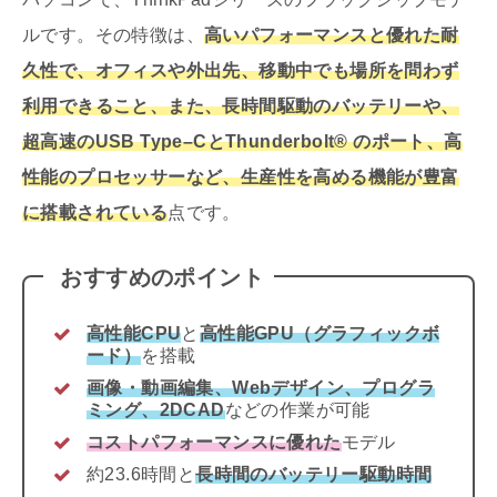
ルです。その特徴は、
高いパフォーマンスと優れた耐
久性で、オフィスや外出先、移動中でも場所を問わず
利用できること、また、長時間駆動のバッテリーや、
超高速のUSB Type–CとThunderbolt® のポート、高
性能のプロセッサーなど、生産性を高める機能が豊富
に搭載されている
点です。
おすすめのポイント
高性能CPU
と
高性能GPU（グラフィックボ
ード）
を搭載
画像・動画編集、Webデザイン、プログラ
ミング、2DCAD
などの作業が可能
コストパフォーマンスに優れた
モデル
約23.6時間と
長時間のバッテリー駆動時間