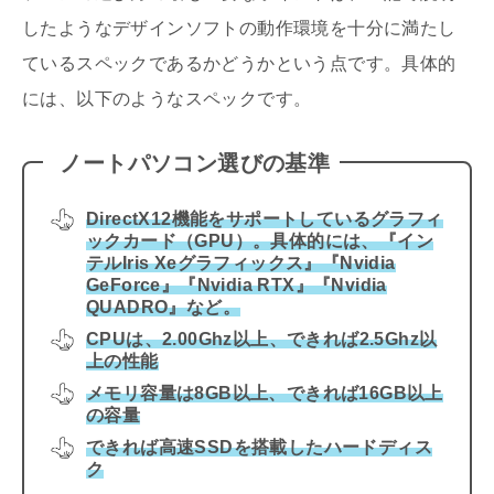
したようなデザインソフトの動作環境を十分に満たし
ているスペックであるかどうかという点です。具体的
には、以下のようなスペックです。
ノートパソコン選びの基準
DirectX12機能をサポートしているグラフィ
ックカード（GPU）。具体的には、『イン
テルIris Xeグラフィックス』『Nvidia
GeForce』『Nvidia RTX』『Nvidia
QUADRO』など。
CPUは、2.00Ghz以上、できれば2.5Ghz以
上の性能
メモリ容量は8GB以上、できれば16GB以上
の容量
できれば高速SSDを搭載したハードディス
ク