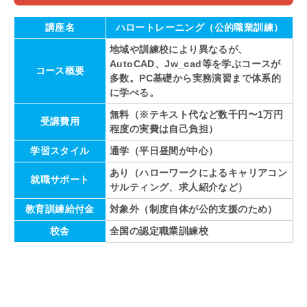
講座名
ハロートレーニング（公的職業訓練）
地域や訓練校により異なるが、
AutoCAD、Jw_cad等を学ぶコースが
コース概要
多数。PC基礎から実務演習まで体系的
に学べる。
無料（※テキスト代など数千円〜1万円
受講費用
程度の実費は自己負担）
学習スタイル
通学（平日昼間が中心）
あり（ハローワークによるキャリアコン
就職サポート
サルティング、求人紹介など）
教育訓練給付金
対象外（制度自体が公的支援のため）
校舎
全国の認定職業訓練校