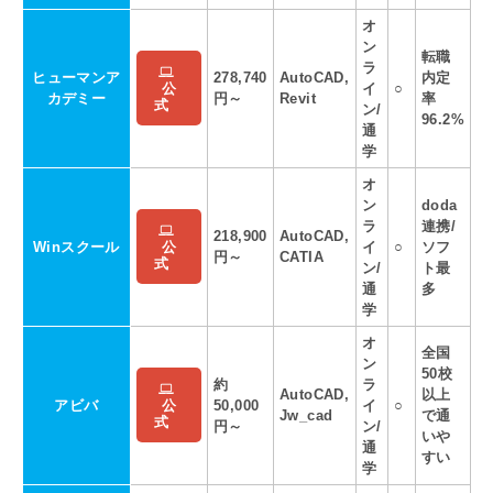
オ
ン
転職
ラ
ヒューマンア
278,740
AutoCAD,
内定
イ
○
公
カデミー
円～
Revit
率
式
ン/
96.2%
通
学
オ
ン
doda
ラ
連携/
218,900
AutoCAD,
Winスクール
イ
○
ソフ
公
円～
CATIA
式
ン/
ト最
通
多
学
オ
全国
ン
50校
約
ラ
AutoCAD,
以上
アビバ
50,000
イ
○
公
Jw_cad
で通
式
円～
ン/
いや
通
すい
学