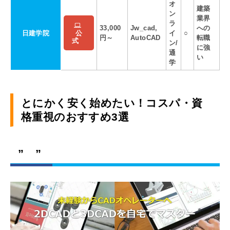
オ
建築
ン
業界
ラ
33,000
Jw_cad,
への
日建学院
イ
○
公
円～
AutoCAD
転職
式
ン/
に強
通
い
学
とにかく安く始めたい！コスパ・資
格重視のおすすめ3選
” ”