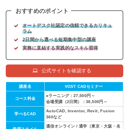
おすすめのポイント
オートデスク社認定の信頼できるカリキュ
ラム
2日間から選べる短期集中型の講座
実務に直結する実践的なスキル習得
公式サイトを確認する
講座名
VOST CADセミナー
eラーニング：27,500円～
コース料金
会場受講（2日間）：38,500円～
AutoCAD, Inventor, Revit, Fusion
学べるCAD
360など
通信オンライン / 通学（東京・大阪・名