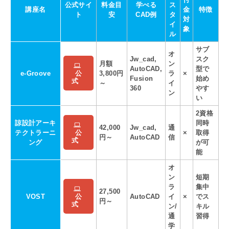
公式サイ
料金目
学べる
ス
講座名
金
特徴
ト
安
CAD例
タ
対
イ
象
ル
サブ
オ
Jw_cad,
スク
月額
ン
AutoCAD,
型で
e-Groove
3,800円
ラ
×
公
Fusion
始め
式
～
イ
360
やす
ン
い
2資格
諒設計アーキ
同時
42,000
Jw_cad,
通
テクトラーニ
×
取得
公
円～
AutoCAD
信
式
ング
が可
能
オ
ン
短期
ラ
集中
27,500
VOST
AutoCAD
イ
×
でス
公
円～
式
ン/
キル
通
習得
学