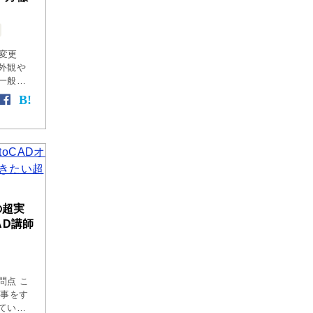
の変更
外観や
一般的
マに使
接css
…]
の超実
AD講師
問点 こ
仕事をす
ていい