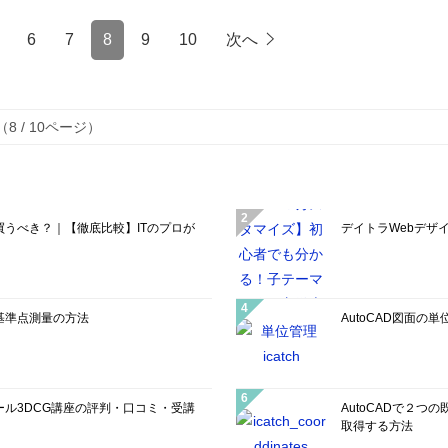
6
7
8
9
10
次へ
 / 10ページ）
うべき？｜【徹底比較】ITのプロが
デイトラWebデザ
基準点測量の方法
AutoCAD図面
ル3DCG講座の評判・口コミ・受講
AutoCADで２
取得する方法