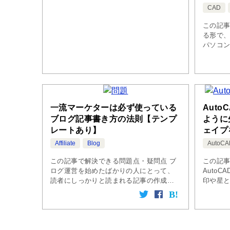
ととても特殊な作業のように見えま […]
び方も
CAD
この記
る形で、
パソコ
合った
ています
作する
[…]
一流マーケターは必ず使っている
Aut
ブログ記事書き方の法則【テンプ
ように
レートあり】
ェイプ
Affiliate
Blog
AutoCA
この記事で解決できる問題点・疑問点 ブ
この記
ログ運営を始めたばかりの人にとって、
Auto
読者にしっかりと読まれる記事の作成と
印や星
いうのはなかなか難しいものです。 これ
入する
から記事を書こうとしている内容につい
しかし、
て、ネットで検索したり本で調べたりし
場合には
[…]