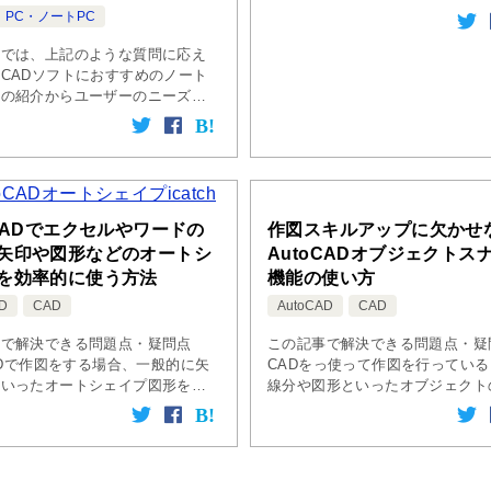
併せて解説
のか分からない・・・といった方
PC・ノートPC
に、これだけしっかり押さえてお
事では、上記のような質問に応え
る程度の仕事は自信をもってできる
CADソフトにおすすめのノート
ンの紹介からユーザーのニーズに
ノートパソコンの解説までを行っ
。また、CADソフトが快適に動
ための要件や、その要件を満たす
oCADでエクセルやワードの
作図スキルアップに欠かせ
矢印や図形などのオートシ
AutoCADオブジェクトス
を効率的に使う方法
機能の使い方
D
CAD
AutoCAD
CAD
事で解決できる問題点・疑問点
この記事で解決できる問題点・疑
CADで作図をする場合、一般的に矢
CADをっ使って作図を行ってい
といったオートシェイプ図形を挿
線分や図形といったオブジェクト
機会はそれほど多くありません。
であったり、中心であったりと、
AutoCADで資料作成などをする
ブジェクトの特徴的な点を正確に
、図面の中に表を挿入 […]
る必要がある状況というのは頻繫
り […]