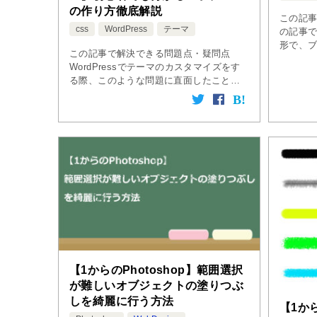
の作り方徹底解説
この記事
css
WordPress
テーマ
の記事
形で、
この記事で解決できる問題点・疑問点
使って
WordPressでテーマのカスタマイズをす
グを作
る際、このような問題に直面したことが
いきます。
ある方は多いのではないでしょうか？ 実
はその通りで、使用しているテーマのcss
ファイルやphpファイルを […]
【1からのPhotoshop】範囲選択
が難しいオブジェクトの塗りつぶ
しを綺麗に行う方法
【1から