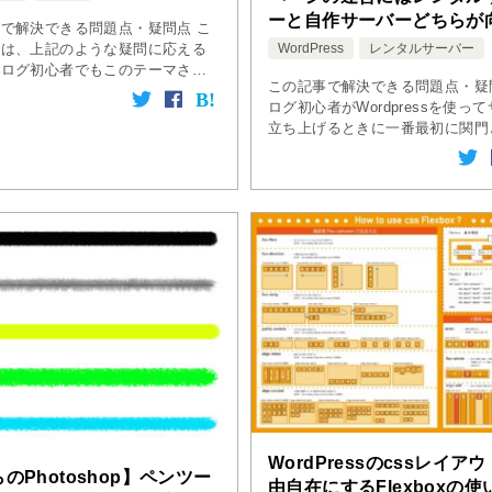
ーと自作サーバーどちらが
で解決できる問題点・疑問点 こ
るの？
では、上記のような疑問に応える
WordPress
レンタルサーバー
ブログ初心者でもこのテーマさえ
この記事で解決できる問題点・疑
おけばプロようなデザインのブロ
ログ初心者がWordpressを使っ
ることができるテーマを紹介して
立ち上げるときに一番最初に関門
 WordPressテーマと […]
のがこのサーバーの問題です。経
中でも、サーバーが実際にどのよ
きをしているのか分からないと […
WordPressのcssレイア
のPhotoshop】ペンツー
由自在にするFlexboxの使