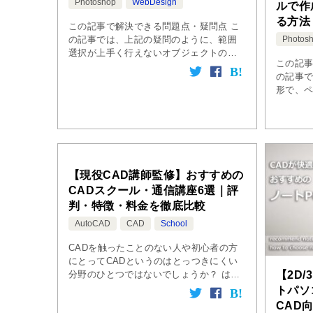
Photoshop
WebDesign
ルで作
る方法
この記事で解決できる問題点・疑問点 こ
の記事では、上記の疑問のように、範囲
Photos
選択が上手く行えないオブジェクトの効
この記事
率の良い塗りつぶしの方法を説明してい
の記事
ます。 範囲選択が難しいオブジェクトの
形で、
塗りつぶしを綺麗に行う方法 以下の図
を適用す
[…]
ツール
方法 ペ
[…]
【現役CAD講師監修】おすすめの
CADスクール・通信講座6選｜評
判・特徴・料金を徹底比較
AutoCAD
CAD
School
CADを触ったことのない人や初心者の方
にとってCADというのはとっつきにくい
【2D
分野のひとつではないでしょうか？ はた
から見ると、CADを使った仕事というの
トパソ
は、設計図を描いたり図面を製図したり
CAD