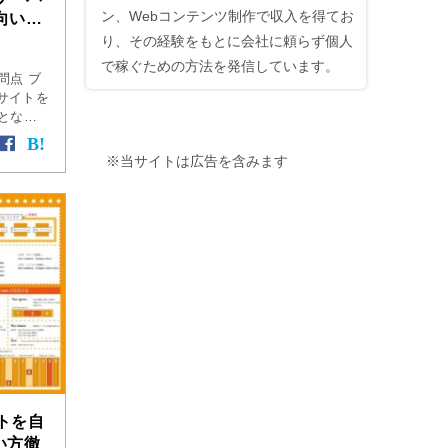
ン、Webコンテンツ制作で収入を得てお
向いて
り、その経験をもとに会社に頼らず個人
で稼ぐための方法を発信しています。
問点 ブ
てサイトを
となる
験者の
うな働
※当サイトは広告を含みます
]
ウトを自
い方徹