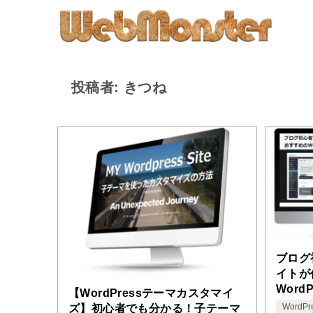
投稿者: きつね
ブログ
イトが
Word
【WordPressテーマカスタマイ
料3選
WordPr
ズ】初心者でも分かる！子テーマ