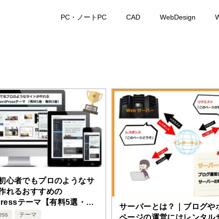
PC・ノートPC
CAD
WebDesign
W
初心者でもプロのようなサ
作れるおすすめの
Pressテーマ【有料5選・無
サーバーとは？｜ブログや
】
ess
テーマ
ページの運営にはレンタル