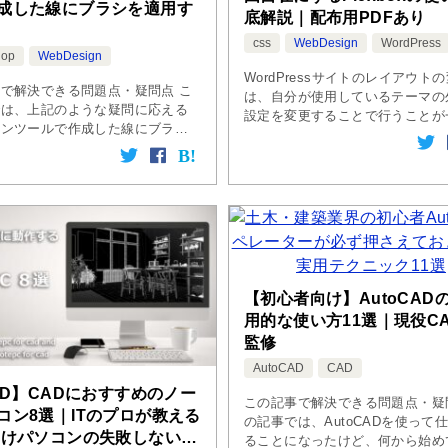
成した線にブラシを適用す
底解説｜配布用PDFあり
css
WebDesign
WordPress
hop
WebDesign
WordPressサイトのレイアウト
で解決できる問題点・疑問点 こ
は、自分が使用しているテーマの
では、上記のような疑問に応える
設定を変更することで行うことが
ペンツールで作成した線にブラシ
です。しかし、使用しているテー
る方法を説明しています。 ペン
いたいレイアウトがない場合は、直
で作成した線にブラシを適用する
ファイルを編集する必要がありま [
ンツールで作成した線にブラシ
【初心者向け】AutoCAD
用的な使い方11選｜現役C
監修
AutoCAD
CAD
/3D】CADにおすすめのノー
この記事で解決できる問題点・疑
コン8選｜ITのプロが教える
の記事では、AutoCADを使って
向けパソコンの失敗しない選
ることになったけど、何から始め