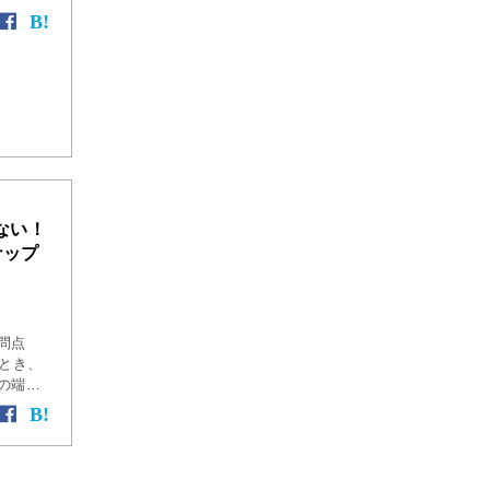
を対象
けばあ
 […]
ない！
ナップ
問点
るとき、
の端点
そのオ
指定す
におこ