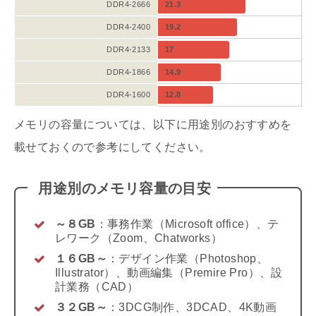
DDR4-2666
21.3
DDR4-2400
19.2
DDR4-2133
17
DDR4-1866
14.9
DDR4-1600
12.8
メモリの容量については、以下に用途別のおすすめを
載せておくので参考にしてください。
用途別のメモリ容量の目安
～８GB
：事務作業（Microsoft office）、テ
レワーク（Zoom、Chatworks）
１６GB～
：デザイン作業（Photoshop、
Illustrator）、動画編集（Premire Pro）、設
計業務（CAD）
３２GB～
：3DCG制作、3DCAD、4K動画