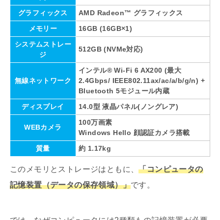
グラフィックス
AMD Radeon™ グラフィックス
メモリー
16GB (16GB×1)
システムストレー
512GB (NVMe対応)
ジ
インテル® Wi-Fi 6 AX200 (最大
無線ネットワーク
2.4Gbps/ IEEE802.11ax/ac/a/b/g/n) +
Bluetooth 5モジュール内蔵
ディスプレイ
14.0型 液晶パネル(ノングレア)
100万画素
WEBカメラ
Windows Hello 顔認証カメラ搭載
質量
約 1.17kg
このメモリとストレージはともに、
「コンピュータの
記憶装置（データの保存領域）」
です。