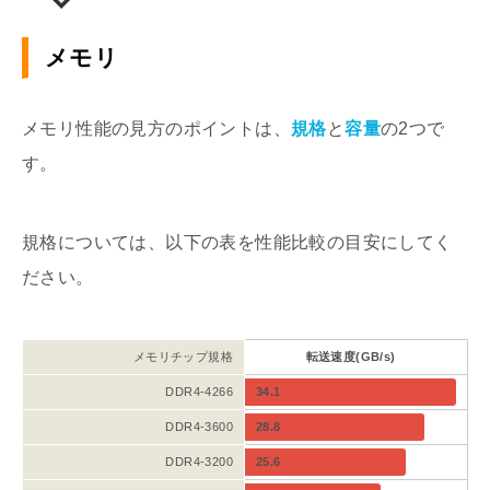
メモリ
メモリ性能の見方のポイントは、
規格
と
容量
の2つで
す。
規格については、以下の表を性能比較の目安にしてく
ださい。
メモリチップ規格
転送速度(GB/s)
DDR4-4266
34.1
DDR4-3600
28.8
DDR4-3200
25.6