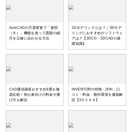
AutoCADの尺度変更で「参照
3Dモデリングとは？｜3Dモデ
（Ｒ）」機能を使って図面の縮
リングにおすすめのソフトウェ
尺を正確に合わせる方法
アは？【3DCG・3DCADの基
礎知識】
CAD通信講座おすすめ9選を徹
INVENTORの特徴・評判・口
底比較！初心者向けの料金や選
コミ・料金・動作環境を徹底解
び方も解説
説【3ＤＣＡＤ】