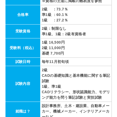
※資格の王道に掲載の難易度を参照
2級 ：73.7％
合格率
準1級 ：60.1％
1級 ：27.2％
2級：制限なし
受験資格
準1級、1級：2級有資格者
1級 16,500円
受験料（税込）
2級 11,000円
基礎 7,700円
試験日時
毎年11月初旬頃
2級
CADの基礎知識と基本機能に関する筆記
試験
試験内容
1級、準1級
CADリテラシー、形状認識能力、モデリ
ング能力を問う筆記試験と実技試験
設計事務所、土木・建設業、自動車メー
就職は？
カー、機械メーカー、インテリアメーカ
ーなど