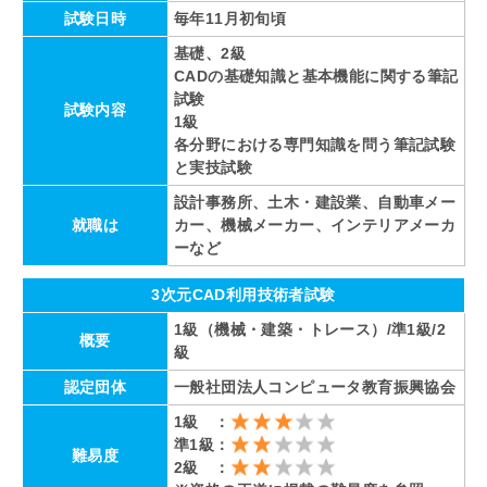
試験日時
毎年11月初旬頃
基礎、2級
CADの基礎知識と基本機能に関する筆記
試験
試験内容
1級
各分野における専門知識を問う筆記試験
と実技試験
設計事務所、土木・建設業、自動車メー
就職は
カー、機械メーカー、インテリアメーカ
ーなど
3次元CAD利用技術者試験
1級（機械・建築・トレース）/準1級/2
概要
級
認定団体
一般社団法人コンピュータ教育振興協会
1級 ：
準1級：
難易度
2級 ：