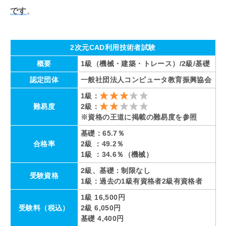
です
。
2次元CAD利用技術者試験
概要
1級（機械・建築・トレース）/2級/基礎
認定団体
一般社団法人コンピュータ教育振興協会
1級：
難易度
2級：
※資格の王道に掲載の難易度を参照
基礎：65.7％
合格率
2級 ：49.2％
1級 ：34.6％（機械）
2級、基礎：制限なし
受験資格
1級：過去の1級有資格者2級有資格者
1級 16,500円
受験料（税込）
2級 6,050円
基礎 4,400円