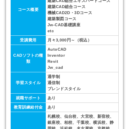
建築CAD総合エキスパートコース
建築CAD総合コース
コース概要
機械CAD2D・3Dコース
建築製図コース
Jw-CAD基礎講座
etc
受講費用
月々3,000円～（税込）
AutoCAD
CADソフトの種
Inventor
類
Revit
Jw_cad
通学制
学習スタイル
通信制
ブレンドスタイル
就職サポート
あり
教育訓練給付金
あり
札幌校、仙台校、大宮校、新宿校、
銀座校、柏校、千葉校、横浜校、静
岡校、浜松校、名古屋校、京都校、