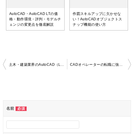
AutoCAD・AutoCAD LTの価
作図スキルアップに欠かせな
格・動作環境・評判・モデルチ
い！AutoCADオブジェクトス
ェンジの変更点を徹底解説
ナップ機能の使い方
投
土木・建築業界のAutoCAD（LT）オペレーターにおすすめの本 5選｜独学にも最適！
CADオペレーターの転職に強いおすすめの転職サイト・転職エージェント７選
稿
ナ
コメントを残す
ビ
ゲ
名前
必須
ー
シ
ョ